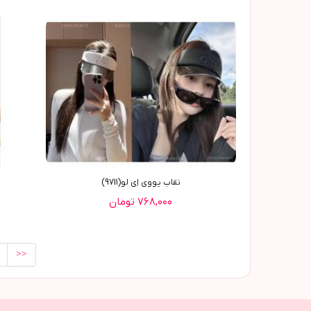
نقاب یووی اِی لو(9711)
۷۶۸,۰۰۰ تومان
>>