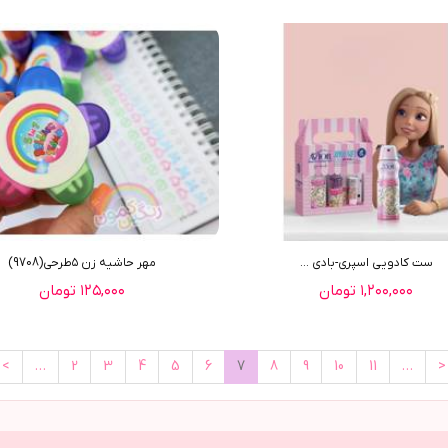
ست کادویی اسپری-بادی ...
مهر حاشیه زن ٥طرحی(9708)
۱,۲۰۰,۰۰۰ تومان
۱۲۵,۰۰۰ تومان
<
…
2
3
4
5
6
7
8
9
10
11
…
>