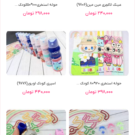
عینک لاکچری مین مین(9806)
حوله استخری١٠٠*٥٠کودک ...
۲۴۰,۰۰۰ تومان
۲۹۸,۰۰۰ تومان
حوله استخری ١٢٠*٨٠ کودک ...
اسپری کودک اویور(9776)
۳۹۸,۰۰۰ تومان
۴۴۰,۰۰۰ تومان