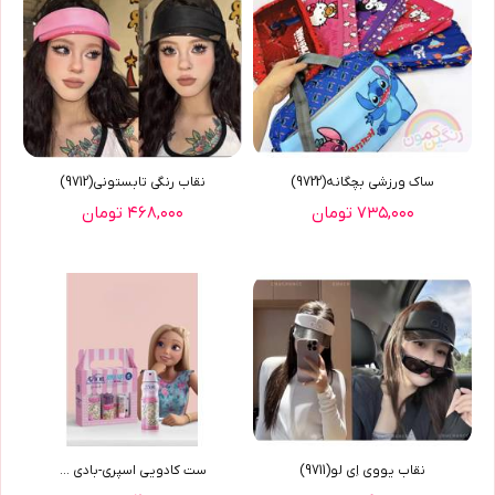
ساک ورزشی بچگانه(9722)
نقاب رنگی تابستونی(9712)
۷۳۵,۰۰۰ تومان
۴۶۸,۰۰۰ تومان
نقاب یووی اِی لو(9711)
ست کادویی اسپری-بادی ...