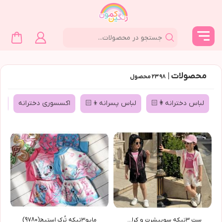
محصولات |
۲۳۹۸
محصول
لباس دخترانه👩🏻
لباس پسرانه👦🏻
اکسسوری دخترانه
ا
ست ٣تیکه سوییشرت و کراپ ...
مایو٣تیکه تُرک استیچ(9780)