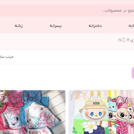
نه
دخترانه
پسرانه
زنانه
زي👙🩱🥽
مرتب ساز