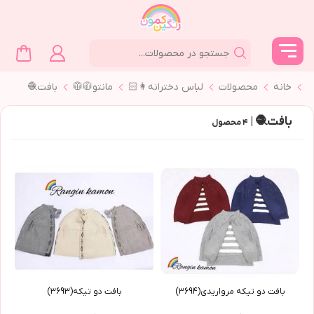
خانه
محصولات
لباس دخترانه👩🏻
مانتو🧥🥼
بافت🧶
بافت🧶 |
۴
محصول
بافت دو تیکه مرواریدی(3694)
بافت دو تیکه(3693)