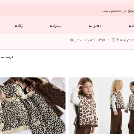
نه
دخترانه
پسرانه
زنانه
❄️٣تيكه زمستوني❄️
مرتب ساز