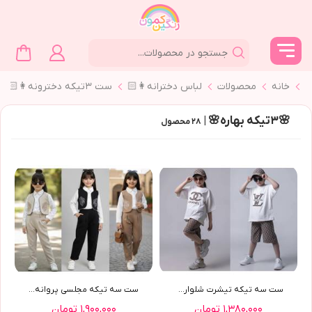
خانه
محصولات
لباس دخترانه👩🏻
ست ٣تیکه دخترونه👩🏻
🌸٣تيكه بهاره🌸 |
۲۸
محصول
ست سه تيکه تيشرت شلوارک ...
ست سه تيکه مجلسي پروانه(9620)
۱,۳۸۰,۰۰۰ تومان
۱,۹۰۰,۰۰۰ تومان