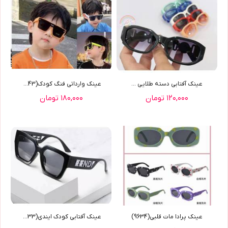
عينک آفتابي دسته طلايي ...
عينک وارداتي فنگ کودک(9643)
۱۲۰,۰۰۰ تومان
۱۸۰,۰۰۰ تومان
عينک پرادا مات قلبي(9634)
عينک آفتابي کودک ايندي(9633)