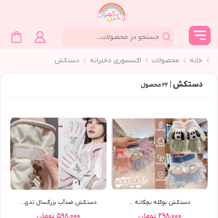
خانه
محصولات
اکسسوری دخترانه
دستكش
دستكش |
۲۲
محصول
دستکش بوکله بچگانه ...
دستکش ضدآب بزرگسال تدي(9579)
۲۹۸,۰۰۰ تومان
۵۹۸,۰۰۰ تومان