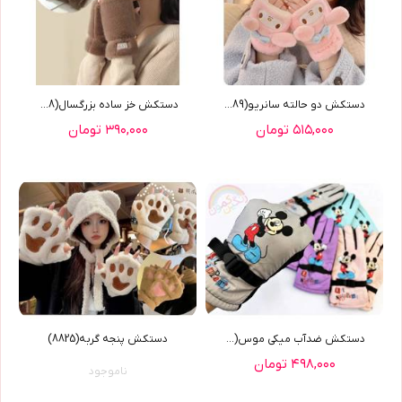
دستکش دو حالته سانريو(9489)
دستکش خز ساده بزرگسال(9488)
۵۱۵,۰۰۰ تومان
۳۹۰,۰۰۰ تومان
دستکش ضدآب میکی موس(7774)
دستکش پنجه گربه(8825)
۴۹۸,۰۰۰ تومان
ناموجود