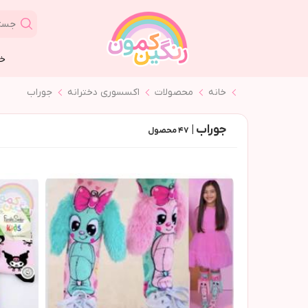
خا
ست ٢تیکه دخترونه👩🏻
ست ٣تیکه دخترونه👩🏻
ست ٢تیکه پسرونه👦🏻
ست ٣تیکه پسرونه👦🏻
ست ٤تیکه پسرونه👦🏻
خانه
محصولات
اکسسوری دخترانه
جوراب
جوراب |
۴۷
محصول