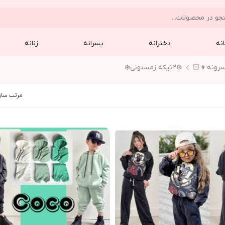
نه
دخترانه
پسرانه
زنانه
❄️٢تيكه زمستوني❄️
مرتب ساز