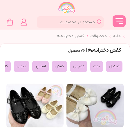
خانه
محصولات
کفش دخترانه👠
کفش دخترانه👠 |
۷۶
محصول
صندل
بوت
دمپايي
کفش
اسلیپر
كتوني
كالج