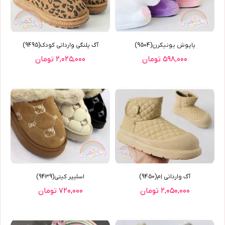
پاپوش يونيکرن(9504)
آگ پلنگي وارداتي کودک(9495)
۵۹۸,۰۰۰ تومان
۲,۰۲۵,۰۰۰ تومان
آگ وارداتي اِم(9450)
اسليپر کيتي(9439)
۲,۰۵۰,۰۰۰ تومان
۷۲۰,۰۰۰ تومان