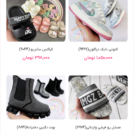
کتوني نايک دراگون(9427)
کراکس سانریو (9044)
۱,۰۵۰,۰۰۰ تومان
۳۹۸,۰۰۰ تومان
صندل رو فرشی وارداتی(8974)
بوت نگینی دخترانه(8841)