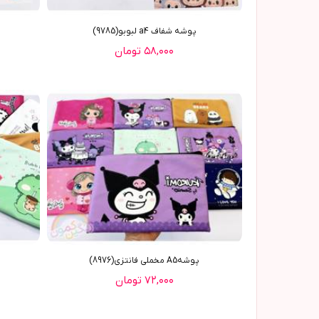
پوشه شفاف a4 لبوبو(9785)
۵۸,۰۰۰ تومان
پوشهA5 مخملی فانتزی(8976)
۷۲,۰۰۰ تومان