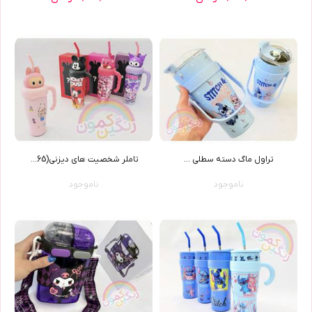
تراول ماگ دسته سطلي ...
تاملر شخصيت هاي ديزني(9665)
ناموجود
ناموجود