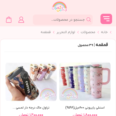
خانه
محصولات
لوازم التحرير
قمقمه
قمقمه |
۳۹
محصول
استنلي پاپيوني ٩٠٠ميل(9598)
تراول ماگ درجه دار لمسي ...
۱,۸۰۰,۰۰۰ تومان
۱,۲۰۰,۰۰۰ تومان