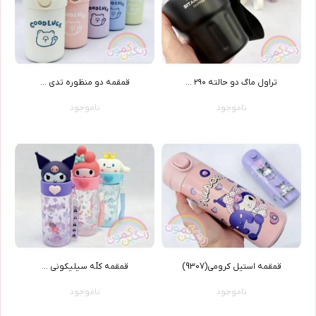
تراول ماگ دو حالته ٢٩٠ ...
قمقمه دو منظوره تدي ...
ناموجود
ناموجود
قمقمه استيل کرومي(9307)
قمقمه کلّه سيليکوني ...
ناموجود
ناموجود