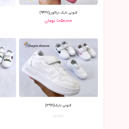
کتوني نايک دراگون(9427)
۱,۰۵۰,۰۰۰ تومان
کتونی نایک(3961)
ناموجود