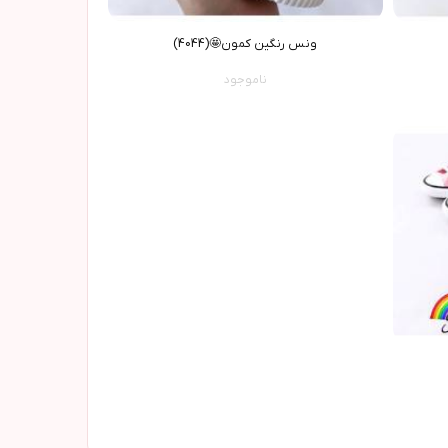
ونس رنگین کمون🤩(4044)
ناموجود