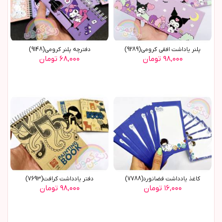
پلنر ياداشت افقي کرومي(9289)
دفترچه پلنر کرومی(9148)
۹۸,۰۰۰ تومان
۶۸,۰۰۰ تومان
کاغذ یادداشت فضانورد(7788)
دفتر یادداشت کرافت(7693)
۱۶,۰۰۰ تومان
۹۸,۰۰۰ تومان