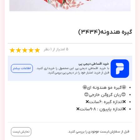
گیره هندونه(3434)
5 امتیاز از 1 نظر
خرید اقساطی دیجی پی
با خرید اقساطی دیجی پی این محصول را خریداری کنید.
اطلاعات بیشتر
قبل از خرید اعتبار خود را در دیجی پی بررسی کنید.
🤩گيره مو هندونه اي🤩
😍ربان گروگن خارجي😍
❌اندازه گيره :٦سانت❌
❌اندازه پاپيون : ٨-٩سانت❌
قبل از سفارش لیست موجودی را بررسی کنید.
نمایش لیست