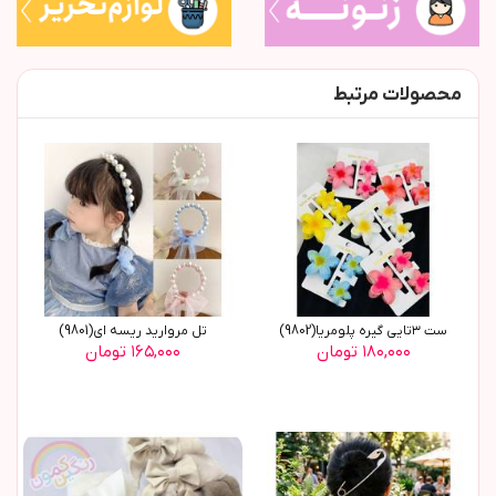
محصولات مرتبط
ست ٣تایی گیره پلومریا(9802)
تل مروارید ریسه ای(9801)
۱۸۰,۰۰۰ تومان
۱۶۵,۰۰۰ تومان