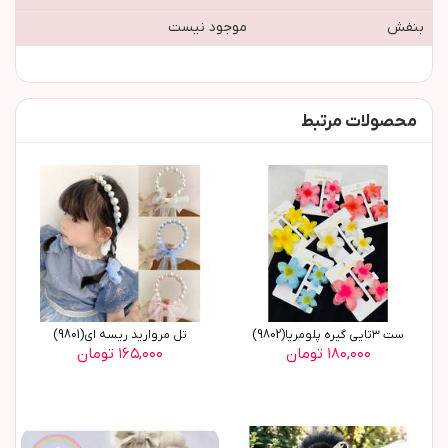
بنفش
موجود نیست
محصولات مرتبط
ست ٣تایی گیره پلومریا(9802)
تل مروارید ریسه ای(9801)
۱۸۰,۰۰۰ تومان
۱۶۵,۰۰۰ تومان