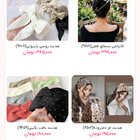
کانزاشی سنجاق قفلی(9718)
هدبند روسي پاپيوني(9608)
۳۹۸,۰۰۰ تومان
۳۸۵,۰۰۰ تومان
هدبند خز دخترونه(9502)
هدبند بافت نگيني(9459)
۱۹۵,۰۰۰ تومان
۱۸۰,۰۰۰ تومان