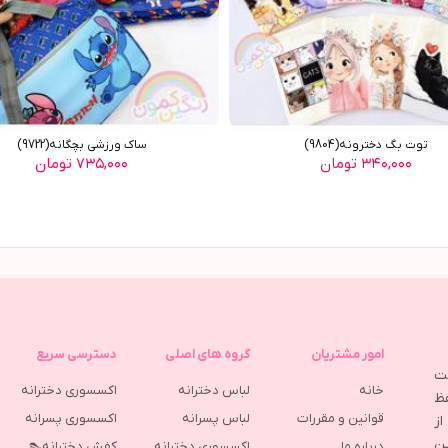
توت بگ دخترونه(9804)
ساک ورزشی بچگانه(9722)
۳۴۰,۰۰۰ تومان
۷۳۵,۰۰۰ تومان
امور مشتریان
گروه های اصلی
دسترسی سریع
مت
خانه
لباس دخترانه
اکسسوری دخترانه
ظ
قوانین و مقررات
لباس پسرانه
اکسسوری پسرانه
ز
ین
درباره ما
اکسسوری دخترانه
کفش دخترانه👠