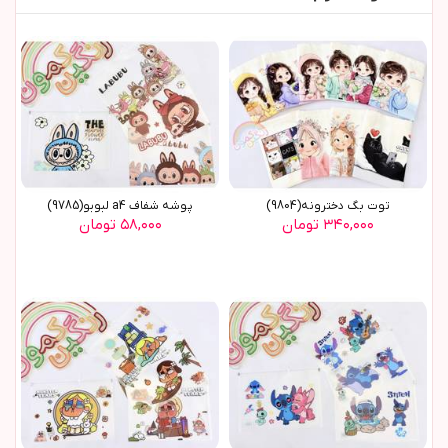
توت بگ دخترونه(9804)
پوشه شفاف a4 لبوبو(9785)
۳۴۰,۰۰۰ تومان
۵۸,۰۰۰ تومان