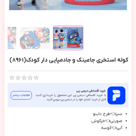
کوله استخری جاعینک و جادمپایی دار کودک(8961)
خرید اقساطی دیجی پی
با خرید اقساطی دیجی پی این محصول را خریداری کنید.
اطلاعات بیشتر
قبل از خرید اعتبار خود را در دیجی پی بررسی کنید.
سبز👈طرح داينو
صورتي👈خرگوش
آبي👈كوسه