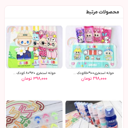
محصولات مرتبط
حوله استخری١٠٠*٥٠کودک ...
حوله استخری ١٢٠*٨٠ کودک ...
۲۹۸,۰۰۰ تومان
۳۹۸,۰۰۰ تومان