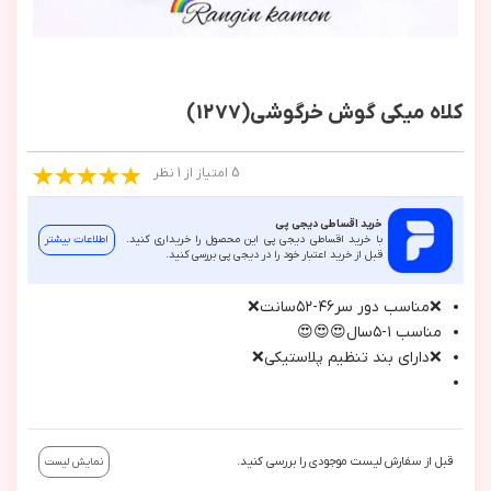
کلاه میکی گوش خرگوشی(1277)
5 امتیاز از 1 نظر
خرید اقساطی دیجی پی
با خرید اقساطی دیجی پی این محصول را خریداری کنید.
اطلاعات بیشتر
قبل از خرید اعتبار خود را در دیجی پی بررسی کنید.
❌مناسب دور سر٤٦-٥٢سانت❌
مناسب ١-٥سال😍😍😍
❌داراي بند تنظيم پلاستيكي❌
قبل از سفارش لیست موجودی را بررسی کنید.
نمایش لیست