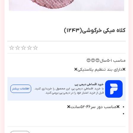
کلاه میکی خرگوشی(1243)
مناسب ١-٥سال😍😍😍
❌داراي بند تنظيم پلاستيكي❌
خرید اقساطی دیجی پی
با خرید اقساطی دیجی پی این محصول را خریداری کنید.
اطلاعات بیشتر
قبل از خرید اعتبار خود را در دیجی پی بررسی کنید.
❌مناسب دور سر٤٦-٥٢سانت❌