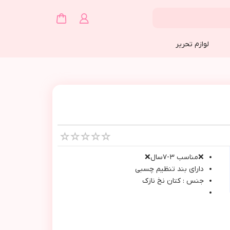
لوازم تحریر
❌مناسب ٣-٧سال❌
داراي بند تنظيم چسبي
جنس : كتان نخ نازك