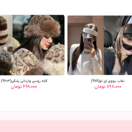
نقاب یووی اِی لو(9711)
کلاه روسي وارداتي پلنگي(9603)
۷۶۸,۰۰۰ تومان
۶۹۸,۰۰۰ تومان