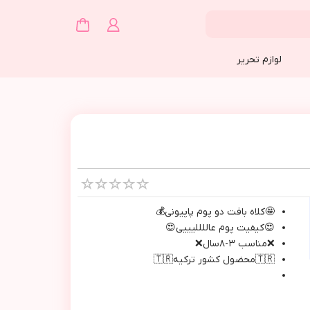
لوازم تحریر
🤩كلاه بافت دو پوم پاپيوني💰
😍كيفيت پوم عالللليييي😍
❌مناسب ٣-٨سال❌
🇹🇷محضول كشور تركيه🇹🇷