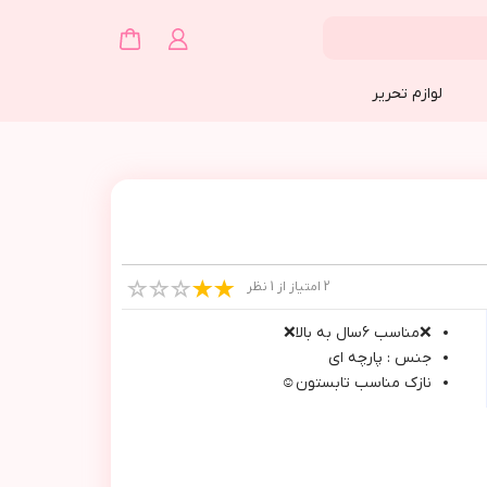
لوازم تحریر
2 امتیاز از 1 نظر
❌مناسب ٦سال به بالا❌
جنس : پارچه اي
نازك مناسب تابستون☺️