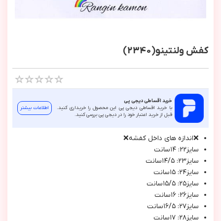
کفش ولنتینو(2340)
خرید اقساطی دیجی پی
با خرید اقساطی دیجی پی این محصول را خریداری کنید.
اطلاعات بیشتر
قبل از خرید اعتبار خود را در دیجی پی بررسی کنید.
❌اندازه هاي داخل كفشه❌
سايز٢٢: ١٤سانت
سايز٢٣: ١٤/٥سانت
سايز٢٤: ١٥سانت
سايز٢٥: ١٥/٥سانت
سايز٢٦: ١٦سانت
سايز٢٧: ١٦/٥سانت
سايز٢٨: ١٧سانت