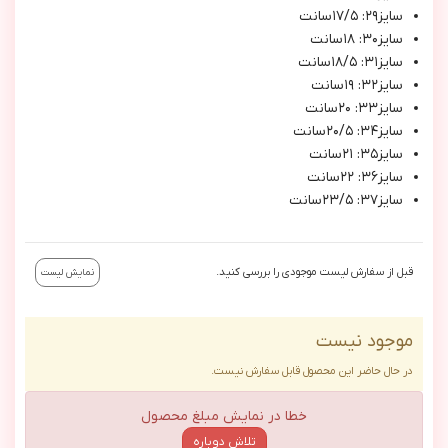
سايز٢٩: ١٧/٥سانت
سايز٣٠: ١٨سانت
سايز٣١: ١٨/٥سانت
سايز٣٢: ١٩سانت
سايز٣٣: ٢٠سانت
سايز٣٤: ٢٠/٥سانت
سايز٣٥: ٢١سانت
سايز٣٦: ٢٢سانت
سايز٣٧: ٢٣/٥سانت
قبل از سفارش لیست موجودی را بررسی کنید.
نمایش لیست
موجود نیست
در حال حاضر این محصول قابل سفارش نیست.
خطا در نمایش مبلغ محصول
تلاش دوباره