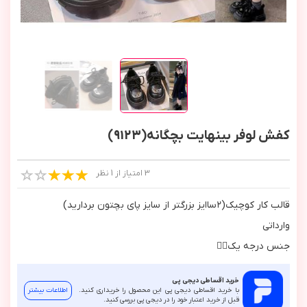
کفش لوفر بینهایت بچگانه(9123)
3 امتیاز از 1 نظر
قالب كار كوچيك(٢ساايز بزرگتر از سايز پاي بچتون برداريد)
وارداتي
جنس درجه يك👌🏻
خرید اقساطی دیجی پی
با خرید اقساطی دیجی پی این محصول را خریداری کنید.
اطلاعات بیشتر
قبل از خرید اعتبار خود را در دیجی پی بررسی کنید.