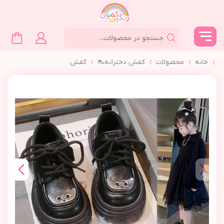
خانه
محصولات
کفش دخترانه👠
کفش