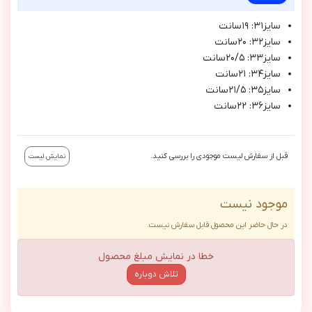
سايز٣١: ١٩سانت
سايز٣٢: ٢٠سانت
سايز٣٣: ٢٠/٥سانت
سايز٣٤: ٢١سانت
سايز٣٥: ٢١/٥سانت
سايز٣٦: ٢٢سانت
قبل از سفارش لیست موجودی را بررسی کنید.
نمایش لیست
موجود نیست
در حال حاضر این محصول قابل سفارش نیست.
خطا در نمایش مبلغ محصول
تلاش دوباره