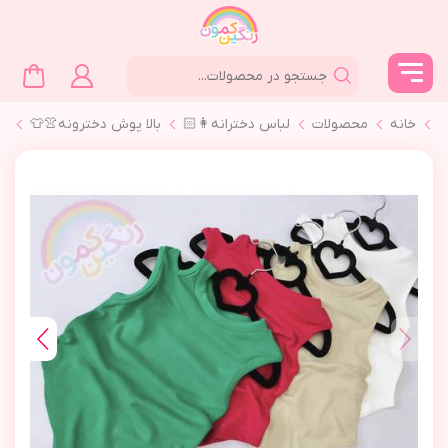
خانه
محصولات
لباس دخترانه👩🏻
بالا پوش دخترونه👚👕
☀️