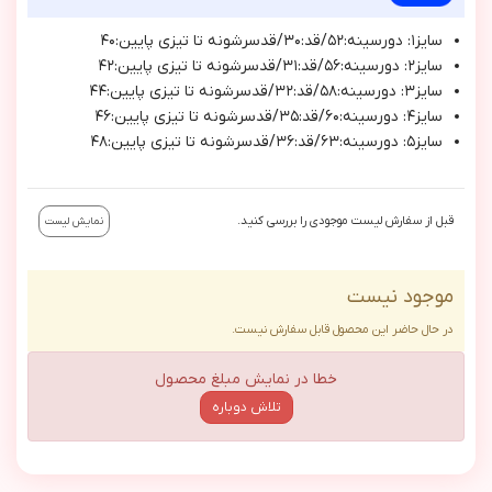
سايز١: دورسينه:٥٢/قد:٣٠/قدسرشونه تا تيزي پايين:٤٠
سايز٢: دورسينه:٥٦/قد:٣١/قدسرشونه تا تيزي پايين:٤٢
سايز٣: دورسينه:٥٨/قد:٣٢/قدسرشونه تا تيزي پايين:٤٤
سايز٤: دورسينه:٦٠/قد:٣٥/قدسرشونه تا تيزي پايين:٤٦
سايز٥: دورسينه:٦٣/قد:٣٦/قدسرشونه تا تيزي پايين:٤٨
قبل از سفارش لیست موجودی را بررسی کنید.
نمایش لیست
موجود نیست
در حال حاضر این محصول قابل سفارش نیست.
خطا در نمایش مبلغ محصول
تلاش دوباره