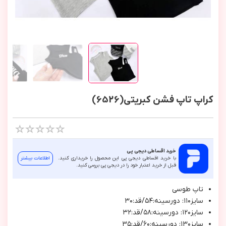
کراپ تاپ فشن کبریتی(6526)
خرید اقساطی دیجی پی
با خرید اقساطی دیجی پی این محصول را خریداری کنید.
اطلاعات بیشتر
قبل از خرید اعتبار خود را در دیجی پی بررسی کنید.
تاپ طوسي
سايز١١٠: دورسينه:٥٤/قد:٣٠
سايز١٢٠: دورسينه:٥٨/قد:٣٢
سايز١٣٠: دورسينه:٦٠/قد:٣٥