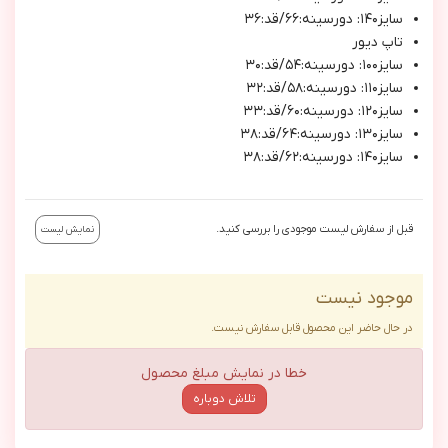
سايز١٤٠: دورسينه:٦٦/قد:٣٦
تاپ ديور
سايز١٠٠: دورسينه:٥٤/قد:٣٠
سايز١١٠: دورسينه:٥٨/قد:٣٢
سايز١٢٠: دورسينه:٦٠/قد:٣٣
سايز١٣٠: دورسينه:٦٤/قد:٣٨
سايز١٤٠: دورسينه:٦٢/قد:٣٨
قبل از سفارش لیست موجودی را بررسی کنید.
نمایش لیست
موجود نیست
در حال حاضر این محصول قابل سفارش نیست.
خطا در نمایش مبلغ محصول
تلاش دوباره