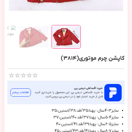
کاپشن چرم موتوری(3814)
خرید اقساطی دیجی پی
با خرید اقساطی دیجی پی این محصول را خریداری کنید.
اطلاعات بیشتر
قبل از خرید اعتبار خود را در دیجی پی بررسی کنید.
سايز٣-٤سال: پهنا:٣٥/قد:٣٨/استين:٣٥
سايز٤-٥سال: پهنا:٣٧/قد:٤٠/استين:٣٧
سايز٥-٦سال: پهنا:٣٩/قد:٤١/استين:٤٠
سايز٧-٨سال: پهنا:٤١/قد:٤٣/استين:٤٥