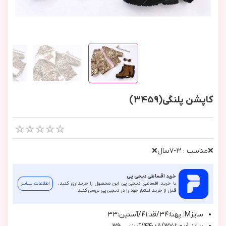
کاپشن پلنگی(3459)
❌مناسب : ٣-٧سال❌
خرید اقساطی دیجی پی
با خرید اقساطی دیجی پی این محصول را خریداری کنید.
اطلاعات بیشتر
قبل از خرید اعتبار خود را در دیجی پی بررسی کنید.
سایزM: پهنا:۳۴/قد:۴۱/آستین:۳۳