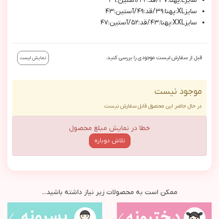
سایزL:پهنا:۳۷/قد:۴۴/آستین:۳۹
سایزXL:پهنا:۳۹/قد:۴۹/آستین:۴۳
سایزXXL:پهنا:۴۳/قد:۵۲/آستین:۴۷
قبل از سفارش لیست موجودی را بررسی کنید.
نمایش لیست
موجود نیست
در حال حاضر این محصول قابل سفارش نیست.
خطا در نمایش مبلغ محصول
تلاش دوباره
ممکن است به محصولات زیر نیاز داشته باشید...