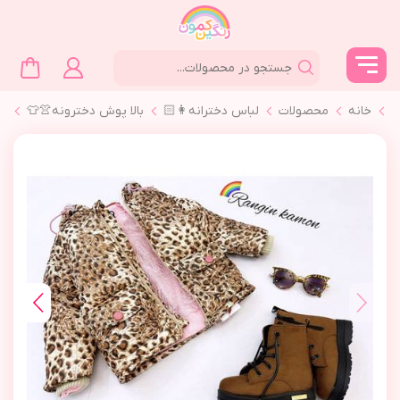
خانه
محصولات
لباس دخترانه👩🏻
بالا پوش دخترونه👚👕
❄️