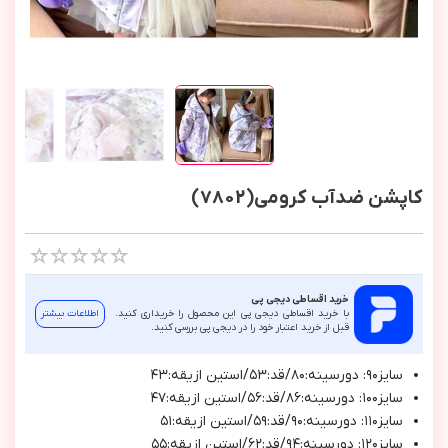
کاپشن ضدآب کرومی(7802)
خرید اقساطی دیجی پی
با خرید اقساطی دیجی پی این محصول را خریداری کنید.
اطلاعات بیشتر
قبل از خرید اعتبار خود را در دیجی پی بررسی کنید.
سايز٩٠: دورسينه:٨٠/قد:٥٣/استين ازيقه:٤٣
سايز١٠٠: دورسينه:٨٦/قد:٥٦/استين ازيقه:٤٧
سايز١١٠: دورسينه:٩٠/قد:٥٩/استين ازيقه:٥١
سايز١٢٠: دورسينه:٩٤/قد:٦٢/استين ازيقه:٥٥