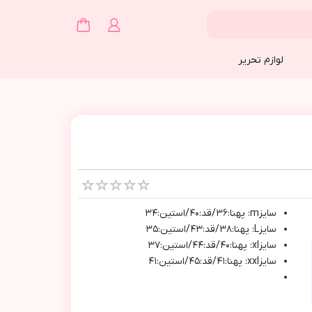
لوازم تحریر
سايزm: پهنا:٣٦/قد:٤٠/استين:٣٤
سايزL: پهنا:٣٨/قد:٤٣/استين:٣٥
سايزxl: پهنا:٤٠/قد:٤٤/استين:٣٧
سايزxxl: پهنا:٤١/قد:٤٥/استين:٤١