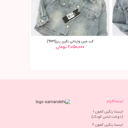
کت جين وارداتي نگين ريز(9631)
۲,۰۵۰,۰۰۰ تومان
اینستاگرام
اینستا رنگین کمون 1
(دوخت لباس کودک)
اینستا رنگین کمون 2