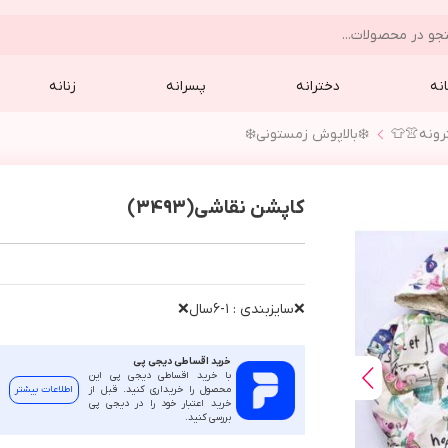
نه
دخترانه
پسرانه
زنانه
رونه👚👕
❄️بالاپوش زمستوني❄️
کاپشن نقاشی(3493)
❌سايزبندي : ١-٦سال❌
خرید اقساطی دیجی پی
با خرید اقساطی دیجی پی این
محصول را خریداری کنید. قبل از
اطلاعات بیشتر
خرید اعتبار خود را در دیجی پی
بررسی کنید.