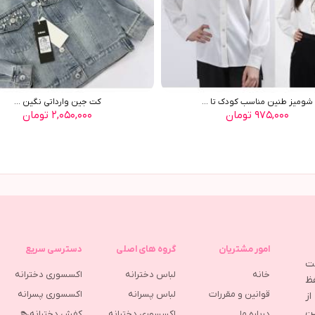
شوميز طنين مناسب کودک تا ...
کت جين وارداتي نگين ...
۹۷۵,۰۰۰ تومان
۲,۰۵۰,۰۰۰ تومان
امور مشتریان
گروه های اصلی
دسترسی سریع
مت
خانه
لباس دخترانه
اکسسوری دخترانه
ظ
قوانین و مقررات
لباس پسرانه
اکسسوری پسرانه
ز
ین
درباره ما
اکسسوری دخترانه
کفش دخترانه👠