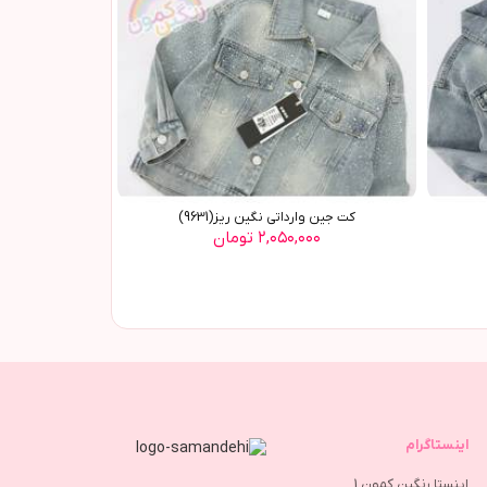
کت جين وارداتي نگين ريز(9631)
۲,۰۵۰,۰۰۰ تومان
اینستاگرام
اینستا رنگین کمون 1