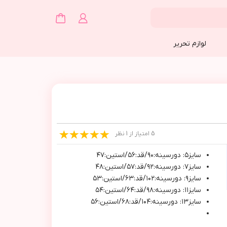
لوازم تحریر
5 امتیاز از 1 نظر
سايز٥: دورسينه:٩٠/قد:٥٦/استين:٤٧
سايز٧: دورسينه:٩٢/قد:٥٧/استين:٤٨
سايز٩: دورسينه:١٠٢/قد:٦٣/استين:٥٣
سايز١١: دورسينه:٩٨/قد:٦٤/استين:٥٤
سايز١٣: دورسينه:١٠٤/قد:٦٨/استين:٥٦