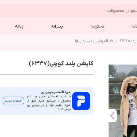
نه
دخترانه
پسرانه
زنانه
رونه👚👕
❄️بالاپوش زمستوني❄️
کاپشن بلند گوچی(6337)
خرید اقساطی دیجی پی
با خرید اقساطی دیجی پی این
محصول را خریداری کنید. قبل از
اطلاعات بیشتر
خرید اعتبار خود را در دیجی پی
بررسی کنید.