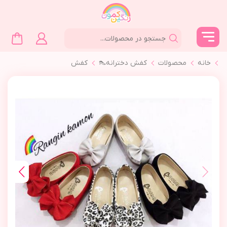
خانه
محصولات
کفش دخترانه👠
کفش