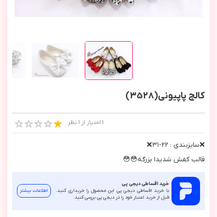
کالج پاپیونی(3528)
1 امتیاز از 1 نظر
❌سايزبندي : ٢٢-٣١❌
قالب كفش شديدا بزرگه😳😳
خرید اقساطی دیجی پی
با خرید اقساطی دیجی پی این محصول را خریداری کنید.
اطلاعات بیشتر
قبل از خرید اعتبار خود را در دیجی پی بررسی کنید.