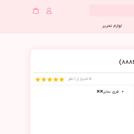
لوازم تحریر
5 امتیاز از 1 نظر
فري سايز❌❌