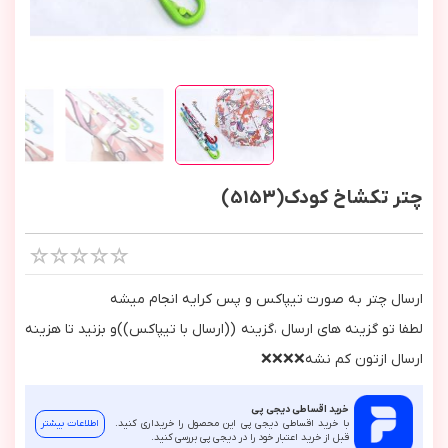
چتر تکشاخ کودک(5153)
ارسال چتر به صورت تيپاكس و پس كرايه انجام ميشه
لطفا تو گزينه هاي ارسال ،گزينه ((ارسال با تيپاكس))و بزنيد تا هزينه
ارسال ازتون كم نشه❌❌❌❌
خرید اقساطی دیجی پی
با خرید اقساطی دیجی پی این محصول را خریداری کنید.
اطلاعات بیشتر
قبل از خرید اعتبار خود را در دیجی پی بررسی کنید.