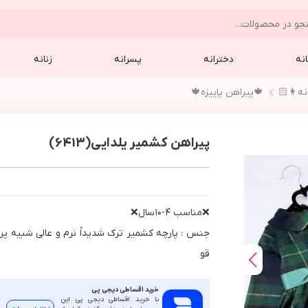
نه
دخترانه
پسرانه
زنانه
نه👩🏻
🍁پيراهن پاييزه🍁
پیراهن کشمیر یلدایی(6413)
❌مناسب ٤-١٠سال❌
جنس : پارچه كشمير ترك شديداً نرم و عالي شبيه پر
قو
خرید اقساطی دیجی پی
با خرید اقساطی دیجی پی این