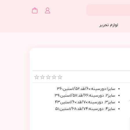
لوازم تحریر
سايز١:دورسينه:٦٠/قد:٥٢/استين:٣٦
سايز٢: دورسينه:٦٦/قد:٥٧/استين:٣٩
سايز٣: دورسينه:٧٠/قد:٦٠/استين٤٣
سايز٤: دورسينه:٧٤/قد:٦٨/استين:٥١