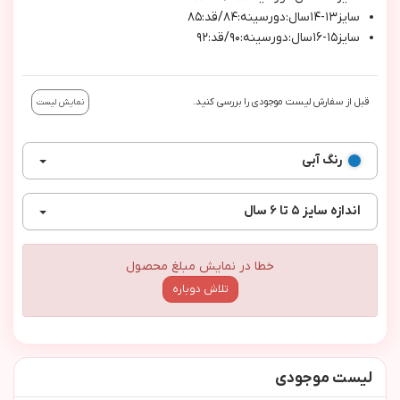
سايز١٣-١٤سال:دورسينه:٨٤/قد:٨٥
سايز١٥-١٦سال:دورسينه:٩٠/قد:٩٢
قبل از سفارش لیست موجودی را بررسی کنید.
نمایش لیست
رنگ
آبی
اندازه
سایز ۵ تا ۶ سال
خطا در نمایش مبلغ محصول
تلاش دوباره
لیست موجودی