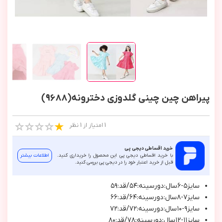
پیراهن چین چینی گلدوزی دخترونه(9688)
1 امتیاز از 1 نظر
خرید اقساطی دیجی پی
با خرید اقساطی دیجی پی این محصول را خریداری کنید.
اطلاعات بیشتر
قبل از خرید اعتبار خود را در دیجی پی بررسی کنید.
سايز٥-٦سال:دورسينه:٥٤/قد:٥٩
سايز٧-٨سال:دورسينه:٦٤/قد:٦٦
سايز٩-١٠سال:دورسينه:٧٢/قد:٧٢
سايز١١-١٢سال:دورسينه:٧٨/قد:٨٠