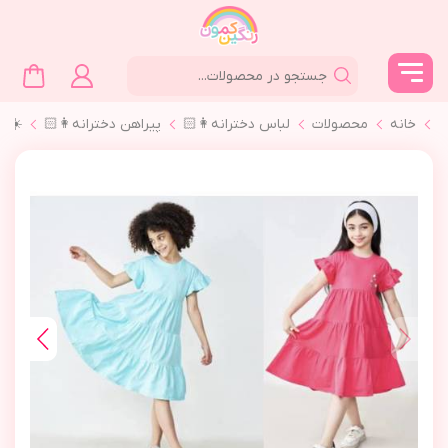
خانه
محصولات
لباس دخترانه👩🏻
پیراهن دخترانه👩🏻
☀️پي