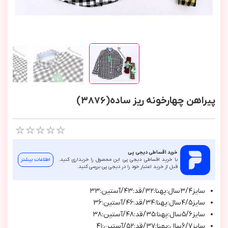
پیراهن چهارخونه ریز ساده(3876)
خرید اقساطی دیجی پی
با خرید اقساطی دیجی پی این محصول را خریداری کنید.
اطلاعات بیشتر
قبل از خرید اعتبار خود را در دیجی پی بررسی کنید.
سایز۳/۴سال:پهنا:۳۲/قد:۴۳/آستین:۳۳
سایز۴/۵سال:پهنا:۳۴/قد:۴۶/آستین:۳۶
سایز۵/۶سال:پهنا:۳۵/قد:۴۸/آستین:۳۸
سایز۶/۷سال:پهنا:۳۷/قد:۵۲/آستین:۴۱