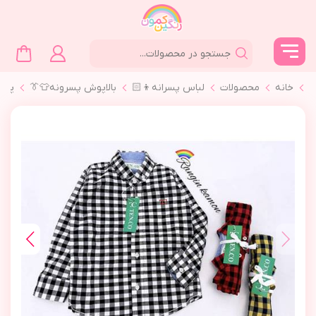
خانه
محصولات
لباس پسرانه👦🏻
بالاپوش پسرونه👕👔
پير