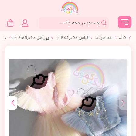
خانه
محصولات
لباس دخترانه👩🏻
پیراهن دخترانه👩🏻
☀️پي