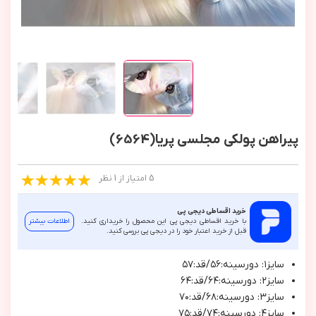
پیراهن پولکی مجلسی پریا(6564)
5 امتیاز از 1 نظر
خرید اقساطی دیجی پی
با خرید اقساطی دیجی پی این محصول را خریداری کنید.
اطلاعات بیشتر
قبل از خرید اعتبار خود را در دیجی پی بررسی کنید.
سايز١: دورسينه:٥٦/قد:٥٧
سايز٢: دورسينه:٦٤/قد:٦٤
سايز٣: دورسينه:٦٨/قد:٧٠
سايز٤: دورسينه:٧٤/قد:٧٥