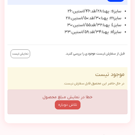
سايزs: پهنا:٢٨/قد:٤٦/استين:٢٦
سايزm: پهنا:٣٠/قد:٥٠/استين:٢٨
سايزL: پهنا:٣٢/قد٥٥/استين:٣٠
سايزxl: پهنا:٣٤/قد:٥٩/استين:٣٣
قبل از سفارش لیست موجودی را بررسی کنید.
نمایش لیست
موجود نیست
در حال حاضر این محصول قابل سفارش نیست.
خطا در نمایش مبلغ محصول
تلاش دوباره