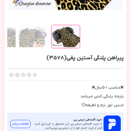
پیراهن پلنگی آستین پفی(3578)
❌مناسب ١-٥سال❌
پارچه پلنگي كشي ميباشد
جنس تور نرم و لطيفه🙂
خرید اقساطی دیجی پی
با خرید اقساطی دیجی پی این محصول را خریداری کنید.
اطلاعات بیشتر
قبل از خرید اعتبار خود را در دیجی پی بررسی کنید.