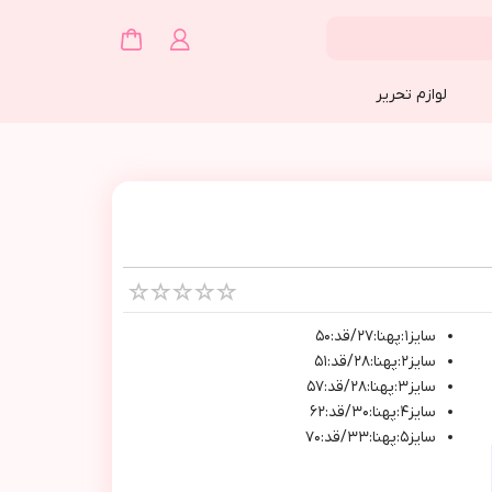
لوازم تحریر
سايز١:پهنا:٢٧/قد:٥٠
سايز٢:پهنا:٢٨/قد:٥١
سايز٣:پهنا:٢٨/قد:٥٧
سايز٤:پهنا:٣٠/قد:٦٢
سايز٥:پهنا:٣٣/قد:٧٠