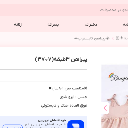
نه
دخترانه
پسرانه
زنانه
نه👩🏻
☀️پيراهن تابستوني☀️
پیراهن ٣طبقه(3707)
❌مناسب سن ١-٨سال❌
جنس : ابرو بادي
فوق العاده خنك و تابستوني
خرید اقساطی دیجی پی
با خرید اقساطی دیجی پی این