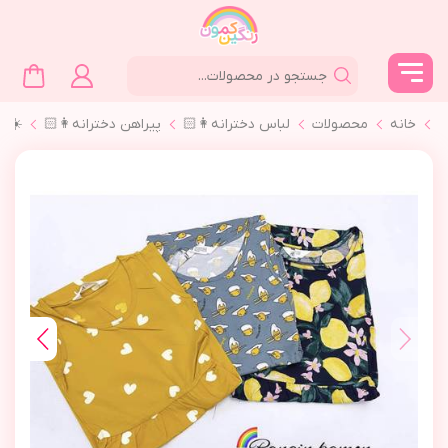
خانه
محصولات
لباس دخترانه👩🏻
پیراهن دخترانه👩🏻
☀️پي