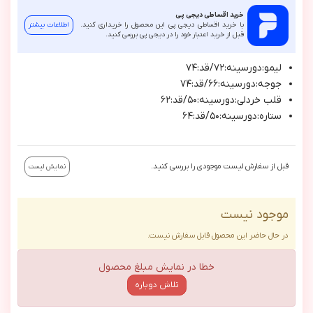
خرید اقساطی دیجی پی
با خرید اقساطی دیجی پی این محصول را خریداری کنید.
اطلاعات بیشتر
قبل از خرید اعتبار خود را در دیجی پی بررسی کنید.
ليمو:دورسينه:٧٢/قد:٧٤
جوجه:دورسينه:٦٦/قد:٧٤
قلب خردلي:دورسينه:٥٠/قد:٦٢
ستاره:دورسينه:٥٠/قد:٦٤
قبل از سفارش لیست موجودی را بررسی کنید.
نمایش لیست
موجود نیست
در حال حاضر این محصول قابل سفارش نیست.
خطا در نمایش مبلغ محصول
تلاش دوباره