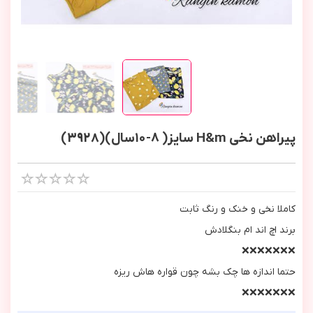
پیراهن نخی H&m سایز( ٨-١٠سال)(3928)
كاملا نخي و خنك و رنگ ثابت
برند اچ اند ام بنگلادش
❌❌❌❌❌❌❌
حتما اندازه ها چك بشه چون قواره هاش ريزه
❌❌❌❌❌❌❌