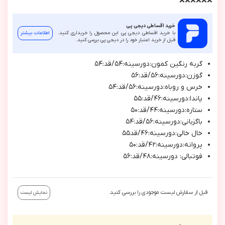
❌❌❌❌❌❌
خرید اقساطی دیجی پی
با خرید اقساطی دیجی پی این محصول را خریداری کنید.
اطلاعات بیشتر
قبل از خرید اعتبار خود را در دیجی پی بررسی کنید.
گربه رنگين كمون:دورسينه:٥٤/قد:٥٤
گوزن:دورسينه:٥٦/قد:٥٦
خرس و روباه:دورسينه:٥٦/قد:٥٤
پاندا:دورسينه:٤٦/قد:٥٥
ستاره:دورسينه:٤٤/قد:٥٠
باگزباني:دورسينه:٥٦/قد:٥٤
خال خالي:دورسينه:٤٦/قد٥٥
پروانه:دورسينه:٤٢/قد:٥٠
فوتبالي: دورسينه:٤٨/قد:٥٦
قبل از سفارش لیست موجودی را بررسی کنید.
نمایش لیست