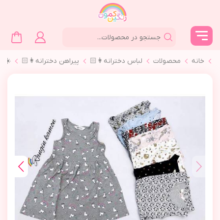
خانه
محصولات
لباس دخترانه👩🏻
پیراهن دخترانه👩🏻
☀️پي