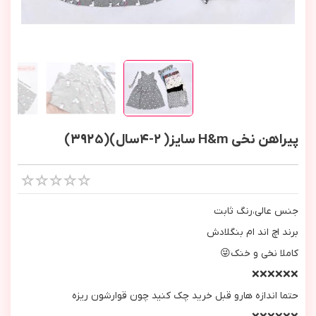
پیراهن نخی H&m سایز( ٢-٤سال)(3925)
جنس عالي،رنگ ثابت
برند اچ اند ام بنگلادش
كاملا نخي و خنك😜
❌❌❌❌❌❌
حتما اندازه هارو قبل خريد چك كنيد چون قوارشون ريزه