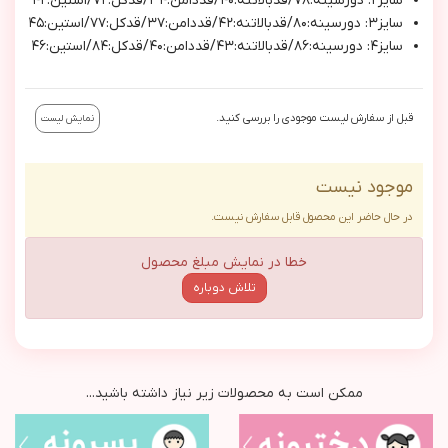
سايز٢: دورسينه:٧٨/قدبالاتنه:٤٠/قددامن:٣٤/قدكل:٧٢/استين:٤٢
سايز٣: دورسينه:٨٠/قدبالاتنه:٤٢/قددامن:٣٧/قدكل:٧٧/استين:٤٥
سايز٤: دورسينه:٨٦/قدبالاتنه:٤٣/قددامن:٤٠/قدكل:٨٤/استين:٤٦
قبل از سفارش لیست موجودی را بررسی کنید.
نمایش لیست
موجود نیست
در حال حاضر این محصول قابل سفارش نیست.
خطا در نمایش مبلغ محصول
تلاش دوباره
ممکن است به محصولات زیر نیاز داشته باشید...