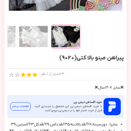
پیراهن مینو بالا کتی(9020)
3 امتیاز از 1 نظر
❌سايز ٧-١٢سال❌
خرید اقساطی دیجی پی
با خرید اقساطی دیجی پی این محصول را خریداری کنید.
اطلاعات بیشتر
قبل از خرید اعتبار خود را در دیجی پی بررسی کنید.
سايز١: دورسينه:٦٨/قدبالاتنه:٣٥/قددامن:٢٩/قدكل٦٣/استين:٣٩