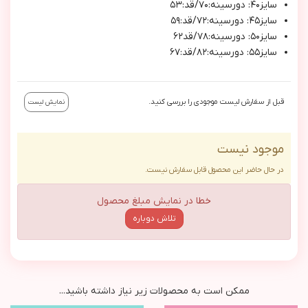
سايز٤٠: دورسينه:٧٠/قد:٥٣
سايز٤٥: دورسينه:٧٢/قد:٥٩
سايز٥٠: دورسينه:٧٨/قد٦٢
سايز٥٥: دورسينه:٨٢/قد:٦٧
قبل از سفارش لیست موجودی را بررسی کنید.
نمایش لیست
موجود نیست
در حال حاضر این محصول قابل سفارش نیست.
خطا در نمایش مبلغ محصول
تلاش دوباره
ممکن است به محصولات زیر نیاز داشته باشید...